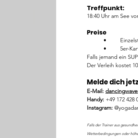
Treffpunkt: 
18:40 Uhr am See vor
Preise
      •     Einzelst
      •     5er-Karte
Falls jemand ein SUP
Der Verleih kostet 1
Melde dich jetz
E-Mail:
dancingwave
Handy:
+49 172 428 
Instagram:
@yogada
Falls der Trainer aus gesundh
Wetterbedingungen oder höhere