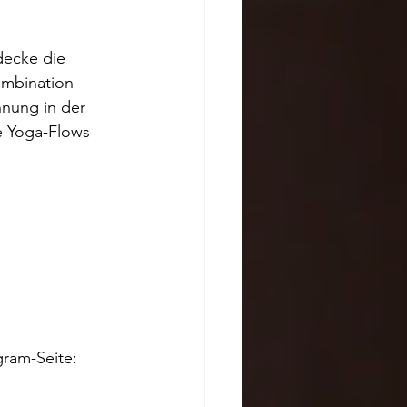
decke die 
ombination 
nnung in der 
e Yoga-Flows 
gram-Seite: 