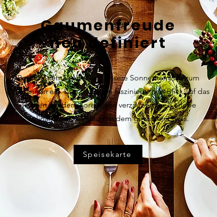
Gaumenfreude
neu definiert
Bei schönem Wetter lädt unsere Sonnenterrasse zum
Entspannen ein. Lass dich vom faszinierenden Blick auf das
Treiben auf dem Lorenzisee verzaubern und erlebe
kulinarischen Genuss mit dem gewissen Etwas.
Speisekarte