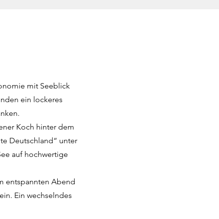
tronomie mit Seeblick
inden ein lockeres
änken.
hrener Koch hinter dem
aste Deutschland“ unter
 See auf hochwertige
em entspannten Abend
ein. Ein wechselndes