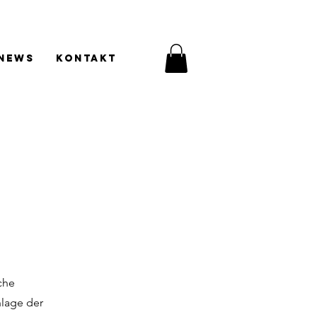
News
Kontakt
che
nlage der