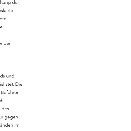
ltung der
eskarte
etc.
ne
r bei
rds und
liste). Die
s Befahren
ch
. des
nur gegen
tänden im