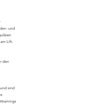
r
nden- und
gulären
am Lift.
ür den
 und sind
es
ttrainings