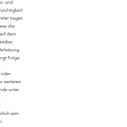
rz- und
sichtigkeit
reter tragen
iese die
 auf dem
treiber
Verletzung
ingt Folge
e oder
r weiteren
nde unter
f
lich sein
n.