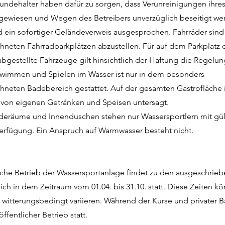
undehalter haben dafür zu sorgen, dass Verunreinigungen ihr
egewiesen und Wegen des Betreibers unverzüglich beseitigt we
d ein sofortiger Geländeverweis ausgesprochen. Fahrräder sind
neten Fahrradparkplätzen abzustellen. Für auf dem Parkplatz 
abgestellte Fahrzeuge gilt hinsichtlich der Haftung die Regelung
hwimmen und Spielen im Wasser ist nur in dem besonders
neten Badebereich gestattet. Auf der gesamten Gastrofläche i
 von eigenen Getränken und Speisen untersagt.
deräume und Innenduschen stehen nur Wassersportlern mit gü
Verfügung. Ein Anspruch auf Warmwasser besteht nicht.
iche Betrieb der Wassersportanlage findet zu den ausgeschrie
lich in dem Zeitraum vom 01.04. bis 31.10. statt. Diese Zeiten k
 witterungsbedingt variieren. Während der Kurse und privater
öffentlicher Betrieb statt.