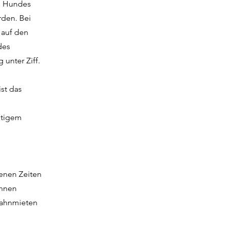
es Hundes
rden. Bei
 auf den
des
 unter Ziff.
st das
ltigem
benen Zeiten
önnen
 Bahnmieten