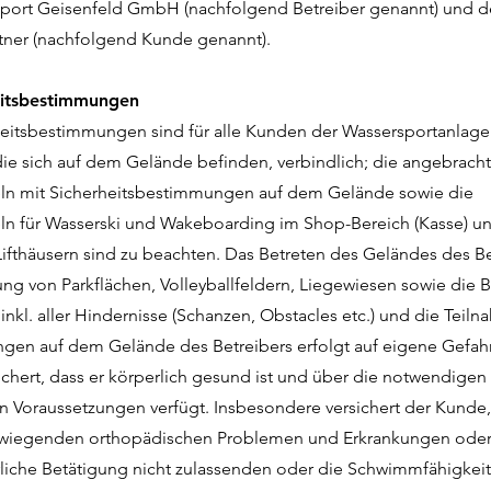
sport Geisenfeld GmbH (nachfolgend Betreiber genannt) und 
rtner (nachfolgend Kunde genannt).
eitsbestimmungen
heitsbestimmungen sind für alle Kunden der Wassersportanlage
ie sich auf dem Gelände befinden, verbindlich; die angebrach
eln mit Sicherheitsbestimmungen auf dem Gelände sowie die
eln für Wasserski und Wakeboarding im Shop-Bereich (Kasse) u
 Lifthäusern sind zu beachten. Das Betreten des Geländes des Be
ng von Parkflächen, Volleyballfeldern, Liegewiesen sowie die
inkl. aller Hindernisse (Schanzen, Obstacles etc.) und die Teil
ngen auf dem Gelände des Betreibers erfolgt auf eigene Gefahr
chert, dass er körperlich gesund ist und über die notwendigen
n Voraussetzungen verfügt. Insbesondere versichert der Kunde, 
wiegenden orthopädischen Problemen und Erkrankungen oder
rliche Betätigung nicht zulassenden oder die Schwimmfähigkeit