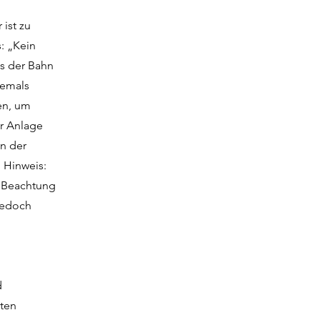
ist zu
s: „Kein
us der Bahn
iemals
sen, um
r Anlage
an der
 Hinweis:
i Beachtung
 jedoch
d
mten