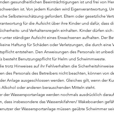
nden gesundheitlichen Beeinträchtigungen ist und frei von He
eschwerden ist. Von jedem Kunden wird Eigenverantwortung, Um
ische Selbsteinschätzung gefordert. Eltern oder gesetzliche Vert
erantwortung für die Aufsicht über ihre Kinder und dafür, dass d
icherheits- und Verhaltensregeln einhalten. Kinder dürfen sich
 unter ständiger Aufsicht eines Erwachsenen aufhalten. Der Be
keine Haftung für Schäden oder Verletzungen, die durch eine 
tspflicht entstehen. Den Anweisungen des Personals ist unbed
 Es besteht Benutzungspflicht für Helm und Schwimmweste.
ie trotz Hinweises auf ihr Fehlverhalten die Sicherheitshinweis
n des Personals des Betreibers nicht beachten, können von de
der Anlage ausgeschlossen werden. Gleiches gilt, wenn der Ku
n Alkohol oder anderen berauschenden Mitteln steht.
er der Wassersportanlage werden nochmals ausdrücklich darau
n, dass insbesondere das Wasserskifahren/ Wakeboarden gefähr
Benutzer der Wassersportanlage müssen geübte Schwimmer sei