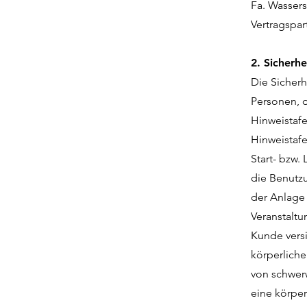
Fa. Wasser
Vertragspa
2. Sicherh
Die Sicher
Personen, d
Hinweistaf
Hinweistaf
Start- bzw.
die Benutzu
der Anlage 
Veranstaltu
Kunde versi
körperliche
von schwer
eine körpe