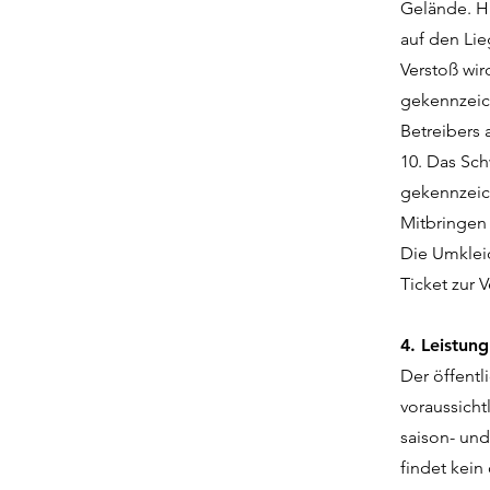
Gelände. H
auf den Li
Verstoß wir
gekennzeich
Betreibers 
10. Das Sc
gekennzeich
Mitbringen
Die Umklei
Ticket zur 
4. Leistung
Der öffentl
voraussicht
saison- und
findet kein 