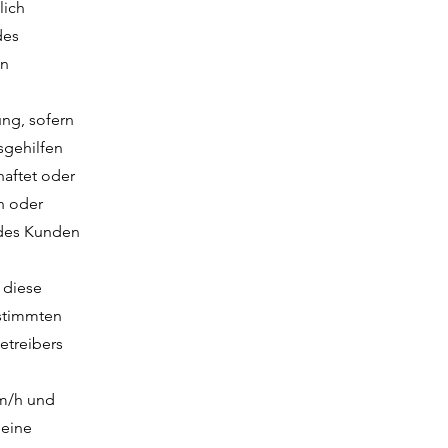
lich
des
en
ung, sofern
sgehilfen
haftet oder
en oder
 des Kunden
 diese
estimmten
etreibers
km/h und
 eine