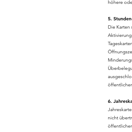
höhere ode
5. Stunden
Die Karten 
Aktivierung
Tageskarten
Öffnungszei
Minderungs
Überbelegu
ausgeschlo
öffentlich
6. Jahresk
Jahreskarte
nicht übert
öffentliche