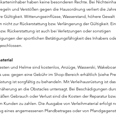
eskarteninhaber haben keine besonderen Rechte. Bei Nichteinha
regeln und Verstößen gegen die Hausordnung verliert die Jahr
hre Gültigkeit. Witterungseinflüsse, Wasserstand, höhere Gewalt 
 nicht zur Rückerstattung bzw. Verlängerung der Gültigkeit. Ei
w. Rückerstattung ist auch bei Verletzungen oder sonstigen
igungen der sportlichen Betätigungsfähigkeit des Inhabers ode
geschlossen.
aterial
ten und Helme sind kostenlos, Anzüge, Wasserski, Wakeboa
usw. gegen eine Gebühr im Shop-Bereich erhältlich (siehe Preis
üstung ist sorgfältig zu behandeln. Mit Verleihausrüstung ist da
näherung an die Obstacles untersagt. Bei Beschädigungen dur
ßen Gebrauch oder Verlust sind die Kosten der Reparatur bzw
m Kunden zu zahlen. Die Ausgabe von Verleihmaterial erfolgt 
ng eines angemessenen Pfandbetrages oder von Pfandgegens