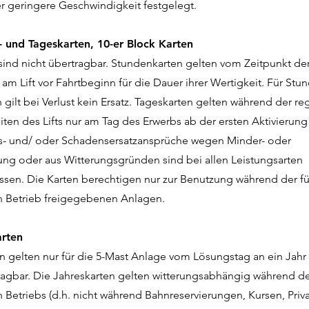
r geringere Geschwindigkeit festgelegt.
- und Tageskarten, 10-er Block Karten
sind nicht übertragbar. Stundenkarten gelten vom Zeitpunkt de
 am Lift vor Fahrtbeginn für die Dauer ihrer Wertigkeit. Für Stu
 gilt bei Verlust kein Ersatz. Tageskarten gelten während der re
ten des Lifts nur am Tag des Erwerbs ab der ersten Aktivierung 
- und/ oder Schadensersatzansprüche wegen Minder- oder
ng oder aus Witterungsgründen sind bei allen Leistungsarten
ssen. Die Karten berechtigen nur zur Benutzung während der f
en Betrieb freigegebenen Anlagen.
arten
n gelten nur für die 5-Mast Anlage vom Lösungstag an ein Jahr
ragbar. Die Jahreskarten gelten witterungsabhängig während d
n Betriebs (d.h. nicht während Bahnreservierungen, Kursen, Priva