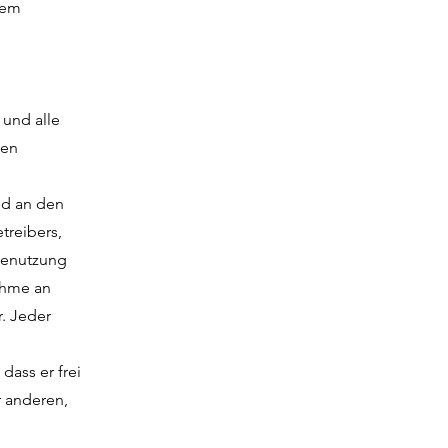
dem
 und alle
ten
nd an den
treibers,
 Benutzung
nahme an
. Jeder
dass er frei
 anderen,