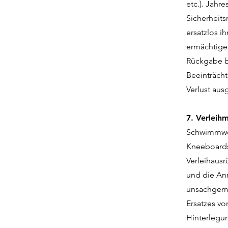
etc.). Jahr
Sicherheits
ersatzlos i
ermächtigen
Rückgabe bz
Beeinträcht
Verlust aus
7. Verleihm
Schwimmwes
Kneeboards 
Verleihausr
und die An
unsachgemä
Ersatzes vo
Hinterlegu