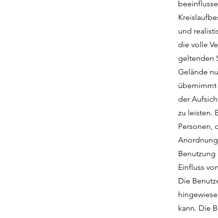
beeinflusse
Kreislaufb
und realist
die volle V
geltenden S
Gelände nur
übernimmt 
der Aufsich
zu leisten.
Personen, d
Anordnunge
Benutzung 
Einfluss vo
Die Benutz
hingewiese
kann. Die 