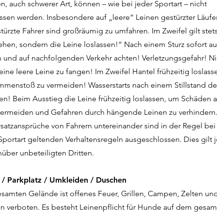
n, auch schwerer Art, können – wie bei jeder Sportart – nicht
sen werden. Insbesondere auf „leere“ Leinen gestürzter Läufer 
türzte Fahrer sind großräumig zu umfahren. Im Zweifel gilt stet
ehen, sondern die Leine loslassen!“ Nach einem Sturz sofort a
und auf nachfolgenden Verkehr achten! Verletzungsgefahr! N
eine leere Leine zu fangen! Im Zweifel Hantel frühzeitig loslas
mmenstoß zu vermeiden! Wasserstarts nach einem Stillstand de
en! Beim Ausstieg die Leine frühzeitig loslassen, um Schäden 
vermeiden und Gefahren durch hängende Leinen zu verhindern.
satzansprüche von Fahrern untereinander sind in der Regel be
 Sportart geltenden Verhaltensregeln ausgeschlossen. Dies gilt
über unbeteiligten Dritten.
 / Parkplatz / Umkleiden / Duschen
samten Gelände ist offenes Feuer, Grillen, Campen, Zelten un
n verboten. Es besteht Leinenpflicht für Hunde auf dem gesa