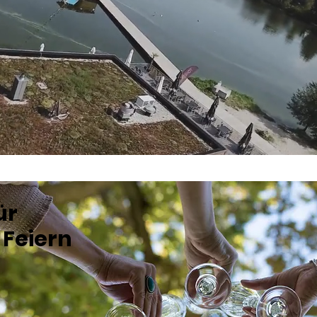
ür
 Feiern