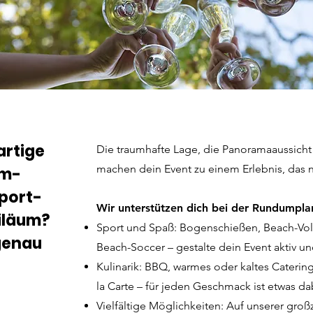
artige
Die traumhafte Lage, die Panoramaaussich
machen dein Event zu einem Erlebnis, das n
am-
port-
Wir unterstützen dich bei der Rundumpla
iläum?
Sport und Spaß: Bogenschießen, Beach-Voll
 genau
Beach-Soccer – gestalte dein Event aktiv u
Kulinarik: BBQ, warmes oder kaltes Caterin
la Carte – für jeden Geschmack ist etwas da
Vielfältige Möglichkeiten: Auf unserer gro