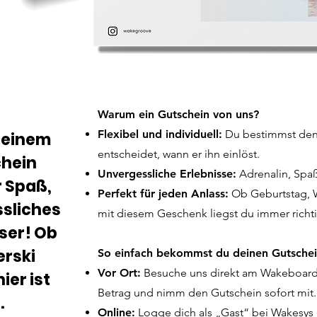
Warum ein Gutschein von uns?
Flexibel und individuell:
Du bestimmst den
t einem
entscheidet, wann er ihn einlöst.
chein
Unvergessliche Erlebnisse:
Adrenalin, Spa
r Spaß,
Perfekt für jeden Anlass:
Ob Geburtstag, W
ssliches
mit diesem Geschenk liegst du immer richti
ser! Ob
rski
So einfach bekommst du deinen Gutschei
Vor Ort:
Besuche uns direkt am Wakeboardl
ier ist
Betrag und nimm den Gutschein sofort mit.
.
Online:
Logge dich als „Gast“ bei Wakesys 