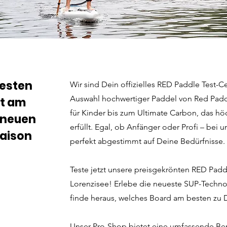
uesten
Wir sind Dein offizielles RED Paddle Test-
Auswahl hochwertiger Paddel von Red Padd
kt am
für Kinder bis zum Ultimate Carbon, das h
dneuen
erfüllt. Egal, ob Anfänger oder Profi – bei 
Saison
perfekt abgestimmt auf Deine Bedürfnisse.
Teste jetzt unsere preisgekrönten RED Padd
Lorenzisee! Erlebe die neueste SUP-Techno
finde heraus, welches Board am besten zu D
Unser Pro-Shop bietet eine umfassende Bera