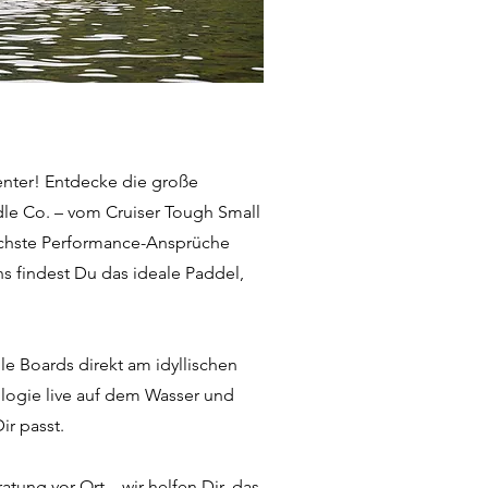
Center! Entdecke die große
le Co. – vom Cruiser Tough Small
öchste Performance-Ansprüche
uns findest Du das ideale Paddel,
le Boards direkt am idyllischen
logie live auf dem Wasser und
ir passt.
tung vor Ort – wir helfen Dir, das