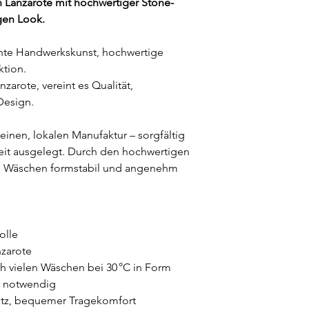
Produkt unge
 Lanzarote mit hochwertiger Stone-
Sobald dein Paket unt
einwandfreiem
gen Look.
Sendungsverfolgung 
Die Kosten d
Versandkoste
Nach erfolgr
chte Handwerkskunst, hochwertige 
Lieferzeit:
 2–
erstatten wir
ktion.
Versand nur 
innerhalb von
nzarote, vereint es Qualität, 
Zahlungsmet
Design.
Weitere Informatione
unserer Widerrufsbe
leinen, lokalen Manufaktur – sorgfältig 
eit ausgelegt. Durch den hochwertigen 
len Wäschen formstabil und angenehm 
olle
nzarote
ch vielen Wäschen bei 30 °C in Form
er notwendig
Sitz, bequemer Tragekomfort