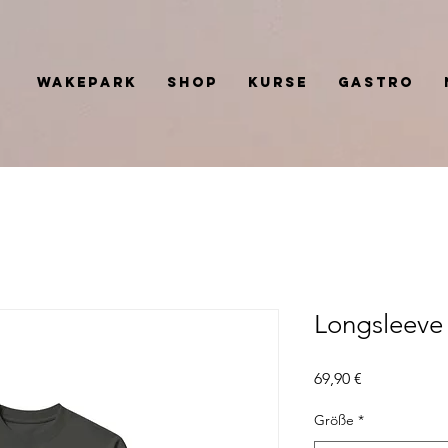
Wakepark
Shop
Kurse
Gastro
Longsleeve
Preis
69,90 €
Größe
*