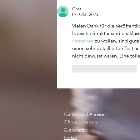
Gast
07. Okt. 2025
Vielen Dank für die Veröffentl
logische Struktur sind erstkla
verstehen
 zu wollen, sind gute
einen sehr detaillierten Test a
nicht bewusst waren. Eine tolle
Gefällt mir
Antworten
Kontakt und Anreise
Öffnungszeiten
Gutscheine
Preise