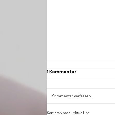
1 Kommentar
Camp & Ride
Kommentar verfassen...
Sortieren nach:
Aktuell