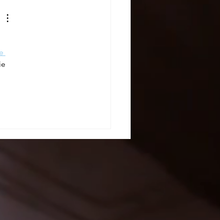
e 
ie 