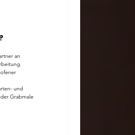
?
rtner an 
rbeitung. 
hofener 
rten- und 
oder Grabmale 