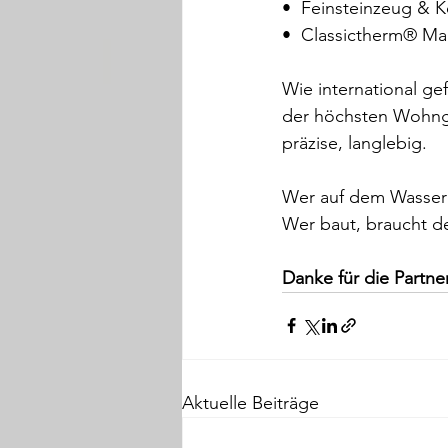
•⁠  ⁠Feinsteinzeug &
•⁠  ⁠Classictherm®️ 
Wie international gef
der höchsten Wohnge
präzise, langlebig.
Wer auf dem Wasser s
Wer baut, braucht de
Danke für die Partne
Aktuelle Beiträge